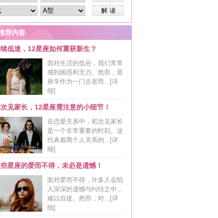
解 读
推荐内容
持续低迷，12星座如何重获新生？
面对生活的低谷，我们常常
感到困惑和无力。然而，星
座学作为一门古老而...
[详
细]
初次见家长，12星座需注意的小细节！
在恋爱关系中，初次见家长
是一个非常重要的时刻。这
代表着两个人关系的...
[详
细]
这些星座的爱而不得，未必是遗憾！
面对爱而不得，许多人会陷
入深深的遗憾与纠结之中，
难以自拔。然而，对...
[详
细]