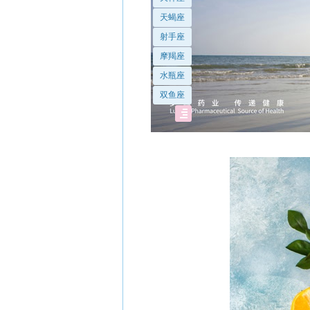
天蝎座
射手座
摩羯座
水瓶座
双鱼座