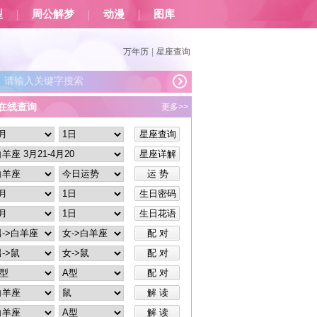
型
周公解梦
动漫
图库
万年历
|
星座查询
在线查询
更多>>
星座查询
星座详解
运 势
生日密码
生日花语
配 对
配 对
配 对
解 读
解 读