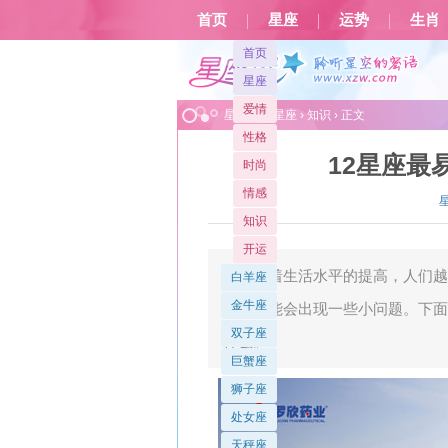
首页
星座
运势
生肖
首页
星座
爱情
星座屋
>
星座
›
知识
› 正文
性格
12星座最
时尚
情感
知识
开运
随着生活水平的提高，人们越
白羊座
金牛座
还是可能会出现一些小问题。下面
双子座
什么。
巨蟹座
狮子座
处女座
天秤座