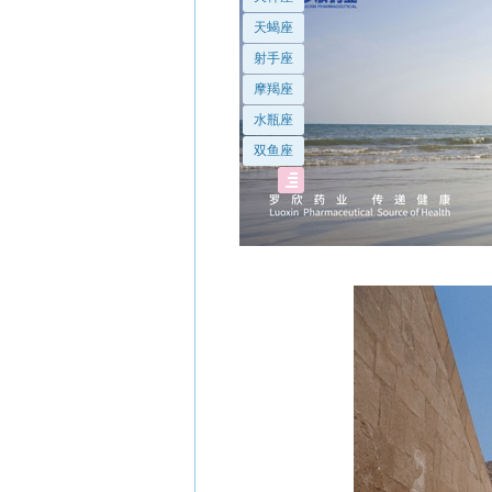
天蝎座
射手座
摩羯座
水瓶座
双鱼座