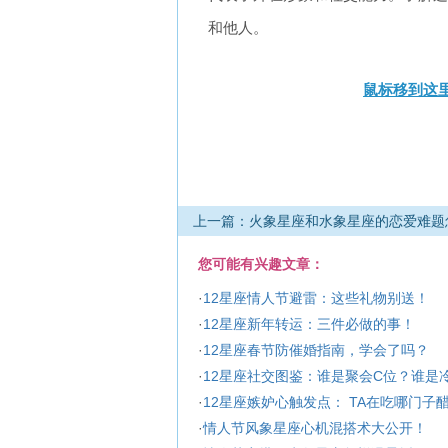
和他人。
鼠标移到这里
上一篇：火象星座和水象星座的恋爱难题
您可能有兴趣文章：
·
12星座情人节避雷：这些礼物别送！
·
12星座新年转运：三件必做的事！
·
12星座春节防催婚指南，学会了吗？
·
12星座社交图鉴：谁是聚会C位？谁是
·
12星座嫉妒心触发点： TA在吃哪门子
·
情人节风象星座心机混搭术大公开！