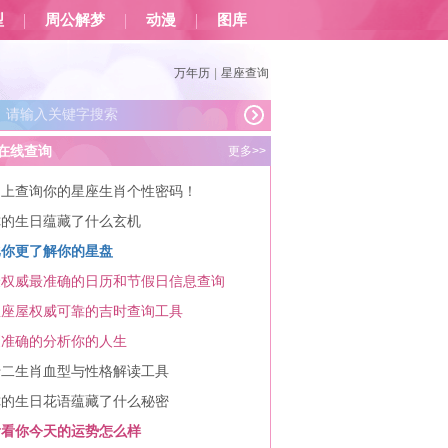
型
周公解梦
动漫
图库
万年历
|
星座查询
在线查询
更多>>
马上查询你的星座生肖个性密码！
你的生日蕴藏了什么玄机
比你更了解你的星盘
最权威最准确的日历和节假日信息查询
星座屋权威可靠的吉时查询工具
更准确的分析你的人生
十二生肖血型与性格解读工具
你的生日花语蕴藏了什么秘密
看看你今天的运势怎么样