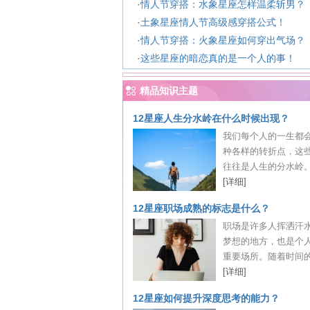
·
情人节穿搭：水象星座怎样温柔斩男？
·
土象星座情人节高级感穿搭公式！
·
情人节穿搭：火象星座如何穿出气场？
·
这些星座的暗恋真的是一个人的事！
精品知识主题
12星座人生分水岭在什么时候出现？
我们每个人的一生都
种各样的转折点，这
往往是人生的分水岭。无
[详细]
12星座职场成熟的标志是什么？
职场是许多人挥洒汗
梦想的地方，也是个
重要场所。随着时间的推
[详细]
12星座如何提升深度思考的能力？