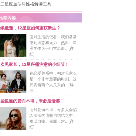
十二星座血型与性格解读工具
推荐内容
持续低迷，12星座如何重获新生？
面对生活的低谷，我们常常
感到困惑和无力。然而，星
座学作为一门古老而...
[详
细]
初次见家长，12星座需注意的小细节！
在恋爱关系中，初次见家长
是一个非常重要的时刻。这
代表着两个人关系的...
[详
细]
这些星座的爱而不得，未必是遗憾！
面对爱而不得，许多人会陷
入深深的遗憾与纠结之中，
难以自拔。然而，对...
[详
细]