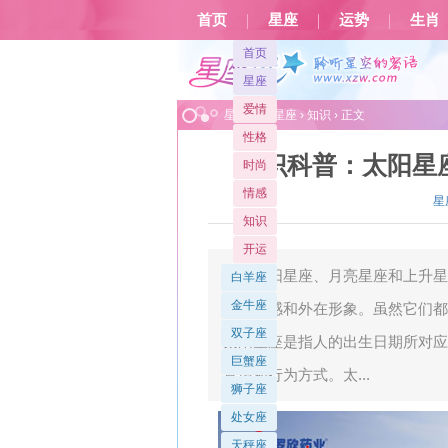
首页
星座
运势
生肖
首页
星座
爱情
星座屋
>
星座
›
知识
› 正文
性格
知识科普：太阳星
时尚
情感
星
知识
开运
太阳星座、月亮星座和上升星
白羊座
金牛座
性、情感和外在形象。虽然它们都
双子座
太阳星座是指人的出生日期所对应
巨蟹座
意识和行为方式。太...
狮子座
处女座
天秤座