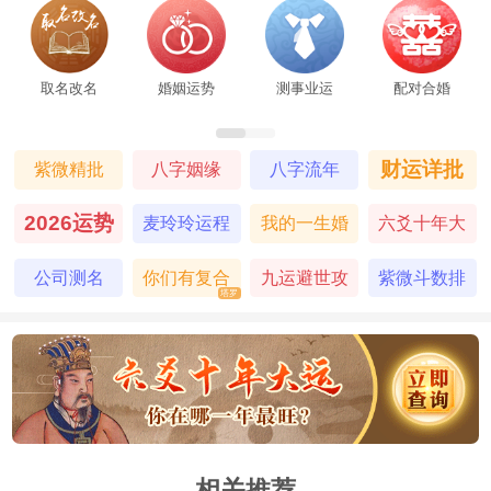
取名改名
婚姻运势
测事业运
配对合婚
财运详批
紫微精批
八字姻缘
八字流年
2026运势
麦玲玲运程
我的一生婚
六爻十年大
姻
运
公司测名
你们有复合
九运避世攻
紫微斗数排
塔罗
的机会吗
略
盘
相关推荐