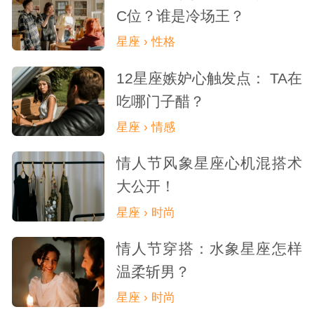
C位？谁是冷场王？
星座 › 性格
12星座嫉妒心触发点： TA在
吃哪门子醋？
星座 › 情感
情人节风象星座心机混搭术
大公开！
星座 › 时尚
情人节穿搭：水象星座怎样
温柔斩男？
星座 › 时尚