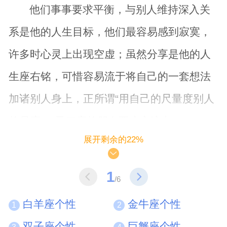
他们事事要求平衡，与别人维持深入关
系是他的人生目标，他们最容易感到寂寞，
许多时心灵上出现空虚；虽然分享是他的人
生座右铭，可惜容易流于将自己的一套想法
加诸别人身上，正所谓“用自己的尺量度别人
的尺度”，天秤座的朋友要小心这点。
展开剩余的22%
不喜欢决定，因为他们不懂如何决定，
1
很喜欢逃避现实，犹豫不决，不知所措，不
/6
知道下一步可以怎样去做；他们又最怕寂
白羊座个性
金牛座个性
1
2
寞，朋友对他们很重要，女性天秤座希望伴
双子座个性
巨蟹座个性