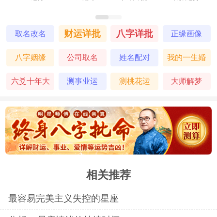
财运详批
八字详批
取名改名
正缘画像
八字姻缘
公司取名
姓名配对
我的一生婚
姻
六爻十年大
测事业运
测桃花运
大师解梦
运
相关推荐
最容易完美主义失控的星座