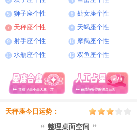
3
4
侣最好二十四小时陪伴着她！
狮子座个性
处女座个性
5
6
天秤座个性
天蝎座个性
天秤说起谎来，招数也不弱，他们的谎
7
8
射手座个性
摩羯座个性
言绝对是振振有辞，理直气壮，好象错都不
9
10
水瓶座个性
双鱼座个性
在他，都是你不好。让你听着听着竟愧疚起
11
12
来了。所以大多数的律师都是天秤座的，你
瞧他们在法庭上说话，不都一副理直气壮的
样子吗？而且，天秤座绝对会在谎言上下功
夫，甚至会把谎言写进记事簿，录以备考。
天秤座今日运势：
整理桌面空间
天秤座幸运物：天秤座可佩戴一件吉宏