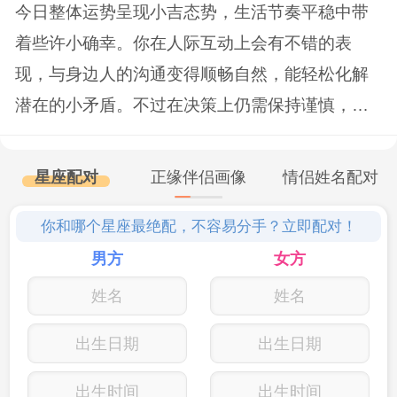
萌鹿饰品作为幸运饰物，温和优雅的小鹿符
今日整体运势呈现小吉态势，生活节奏平稳中带
着些许小确幸。你在人际互动上会有不错的表
合天秤座的个性气质，而造型喜庆的小鹿又
现，与身边人的沟通变得顺畅自然，能轻松化解
给天秤们带来财富与幸运的美好祝福。
潜在的小矛盾。不过在决策上仍需保持谨慎，避
免因一时冲动做出让自己后悔的选择。整体而
言，今日适合按部就班地推进计划，同时留意身
星座配对
正缘伴侣画像
情侣姓名配对
边的小机遇，或许能为生活增添几分惊喜。 更
你和哪个星座最绝配，不容易分手？立即配对！
多...
男方
女方
出生日期
出生日期
出生时间
出生时间