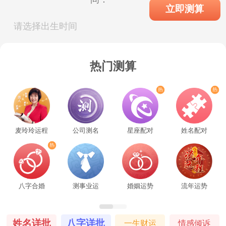
立即测算
请选择出生时间
热门测算
麦玲玲运程
公司测名
星座配对
姓名配对
八字合婚
测事业运
婚姻运势
流年运势
姓名详批
八字详批
一生财运
情感倾诉