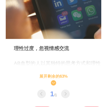
理性过度，忽视情感交流
AB血型的人以其独特的思考方式和理性
冷静著称。在微信聊天中，他们往往过于依
展开剩余的63%
赖逻辑分析来评估他人，而忽视了情感交流
1
和共鸣的重要性。这种理性的态度，虽然有
/1
助于他们保持客观和中立，但在人际交往