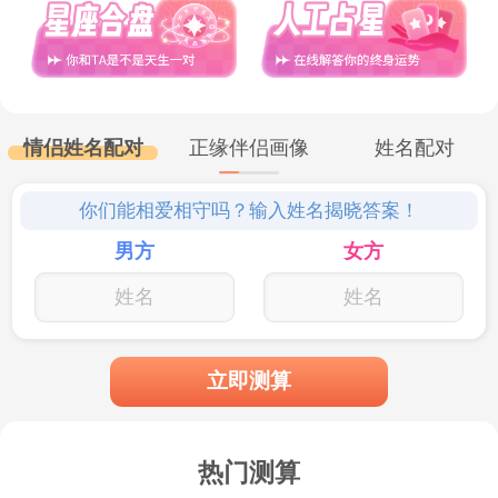
中，却可能让对方感到冷漠和疏离。因此，
AB血型人在微信聊天时，需要警惕自己是否
过度理性，忽视了与对方的情感交流。他们
情侣姓名配对
正缘伴侣画像
姓名配对
应该学会在理性与情感之间找到平衡，适当
你们能相爱相守吗？输入姓名揭晓答案！
放下防备，勇于尝试与他人建立深厚的情感
男方
女方
联系。
话题转换快，难以深入交流
立即测算
AB血型的人思维敏捷，善于快速转换话
热门测算
题。在微信聊天中，他们可能会因为对某个