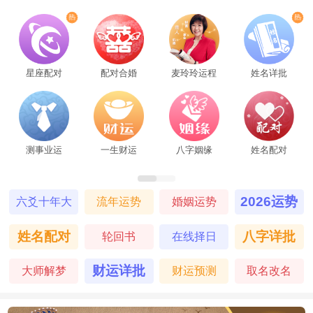
话题失去兴趣而迅速转移到另一个话题上，
导致交流难以深入。这种行为虽然能够保持
聊天的趣味性和多样性，但也可能让对方感
星座配对
配对合婚
麦玲玲运程
姓名详批
到无法跟上节奏，甚至产生被忽视的感觉。
因此，AB血型人在微信聊天时，需要注意控
测事业运
一生财运
八字姻缘
姓名配对
制话题转换的频率和节奏，尽量保持对话的
连贯性和深度。他们可以尝试在某个话题上
2026运势
六爻十年大
流年运势
婚姻运势
运
多停留一会儿，与对方进行深入探讨，以增
姓名配对
八字详批
轮回书
在线择日
进彼此的了解和信任。
财运详批
大师解梦
财运预测
取名改名
过于客观，缺乏情感共鸣