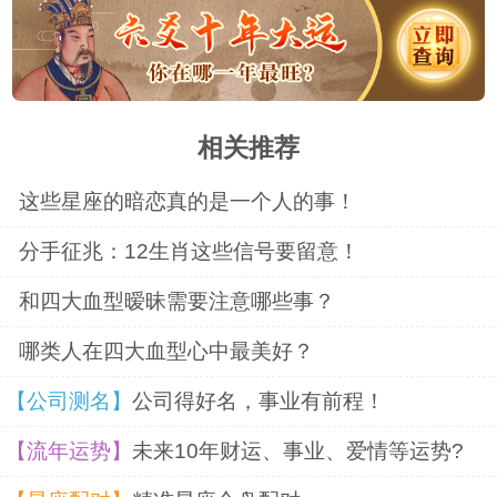
AB血型的人在阐述观点时，往往站在客
观立场上，不带私人感情。这种客观的态度
相关推荐
虽然有助于他们保持公正和中立，但在微信
聊天中，却可能让对方感到缺乏情感共鸣。
这些星座的暗恋真的是一个人的事！
尤其是在面对一些情感色彩浓厚的话题时，
分手征兆：12生肖这些信号要留意！
AB血型人可能会因为过于理性而显得冷漠无
和四大血型暧昧需要注意哪些事？
情。因此，AB血型人在微信聊天时，需要学
哪类人在四大血型心中最美好？
会倾听和感受对方的情感需求，适当表达自
【公司测名】
公司得好名，事业有前程！
己的情感共鸣和支持。他们可以通过使用温
【流年运势】
未来10年财运、事业、爱情等运势?
馨的语言、分享个人经历等方式，来增强与