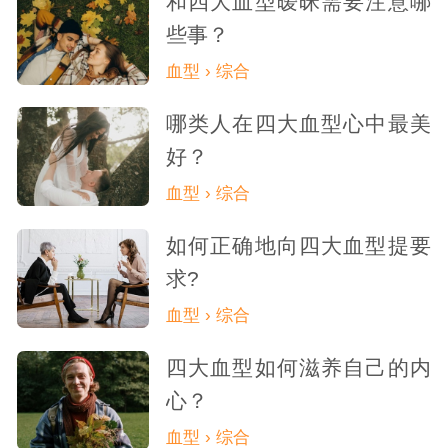
和四大血型暧昧需要注意哪
宽心态，勇于展示自己的真实面貌和内心世
些事？
界。他们可以通过分享个人经历、谈论兴趣
血型 › 综合
爱好等方式，来增进与对方的了解和信任。
哪类人在四大血型心中最美
好？
信息过载，难以专注聊天
血型 › 综合
AB血型的人通常拥有丰富的知识储备和
如何正确地向四大血型提要
求?
广泛的兴趣爱好。在微信聊天中，他们可能
血型 › 综合
会因为接收到大量的信息而感到应接不暇，
四大血型如何滋养自己的内
难以专注聊天。这种行为虽然能够体现他们
心？
的知识广度和好奇心，但也可能让对方感到
血型 › 综合