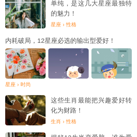
既有着B型血的冒险精神，渴望探索未知的领
单纯，是这几大星座最独特
的魅力！
域；又有着A型血的谨慎和理性，能够在探险
星座 › 性格
过程中保持冷静，应对各种突发情况。在洞
内耗破局，12星座必选的输出型爱好！
穴中，他们面对黑暗、狭窄的空间和复杂的
地形，凭借着自己的智慧和勇气不断前进，
每一次新的发现都让他们感受到前所未有的
兴奋和满足。
星座 › 时尚
这些生肖最能把兴趣爱好转
化为财路！
生肖 › 性格