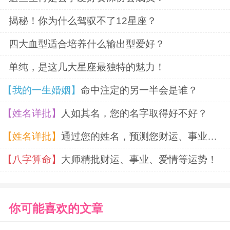
承和守护。
揭秘！你为什么驾驭不了12星座？
四大血型适合培养什么输出型爱好？
在音乐领域，AB型血的人往往偏爱一些
单纯，是这几大星座最独特的魅力！
小众的音乐类型，如后摇、实验电子音乐
【我的一生婚姻】
命中注定的另一半会是谁？
等。
后摇音乐通常没有歌词，以纯音乐的形
【姓名详批】
人如其名，您的名字取得好不好？
式通过复杂的乐器编排和层次分明的旋律，
【姓名详批】
通过您的姓名，预测您财运、事业、婚姻
营造出一种空灵、深邃的氛围；实验电子音
【八字算命】
大师精批财运、事业、爱情等运势！
乐则充满了创新和突破，不断挑战传统音乐
的边界。AB型血的人性格中既有理性的一
面，能够欣赏音乐中严谨的结构和复杂的编
你可能喜欢的文章
排；又有感性的一面，能被音乐所传达的情