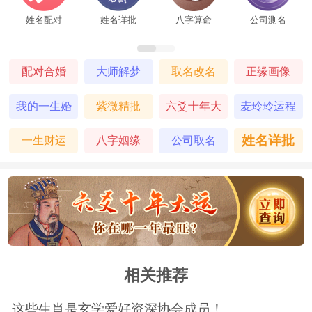
姓名配对
姓名详批
八字算命
公司测名
些手工艺品中蕴含的艺术价值和文化底蕴。
皮影制作工艺复杂，从选皮、制皮到雕刻、
配对合婚
大师解梦
取名改名
正缘画像
上色，每一个环节都凝聚着匠人的心血，其
我的一生婚
紫微精批
六爻十年大
麦玲玲运程
独特的造型和生动的表演形式展现了民间艺
姻
运
姓名详批
一生财运
八字姻缘
公司取名
术的魅力；剪纸则以其简洁而富有韵味的线
条，传达出人们对生活的美好祝愿。AB型血
的人在收藏这些手工艺品的过程中，仿佛在
与历史对话，感受着传统文化的温度。他们
会精心研究每一件藏品的制作工艺和背后的
相关推荐
文化故事，将收藏视为一种对传统文化的传
这些生肖是玄学爱好资深协会成员！