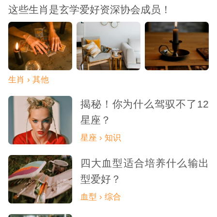
这些生肖是玄学爱好资深协会成员！
感和氛围所打动。他们在聆听这些小众音乐
时，能够沉浸在自己的世界里，感受音乐带
来的独特体验，仿佛与创作者进行了一场跨
生肖 › 其他
越时空的心灵对话。
揭秘！你为什么驾驭不了12
此外，AB型血的人还热衷于参与一些小
星座？
众的户外活动，比如洞穴探险。
洞穴探险充
星座 › 知识
满了未知和挑战，需要参与者具备勇敢、冷
四大血型适合培养什么输出
静的品质和丰富的知识储备。AB型血的人性
型爱好？
血型 › 综合
格中的矛盾性在这里得到了充分体现，他们