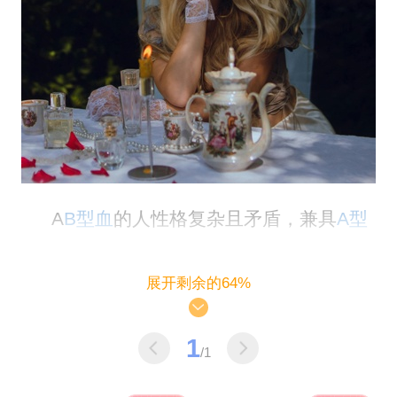
A
B型血
的人性格复杂且矛盾，兼具
A型
血
的细腻、理性与B型血的自由、随性。这种
展开剩余的64%
独特的性格组合，使得他们在爱好选择上有
着与众不同的倾向。
1
/1
AB型血的人对神秘学有着浓厚的兴趣，