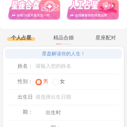
像占星学、
塔罗牌
占卜等小众领域。
从性格
角度分析，他们内心敏感且充满好奇心，对
未知的事物有着强烈的探索欲望。占星学通
个人占星
精品合婚
星座配对
过研究天体的运行和位置来解读人的性格与
星盘解读你的人生！
命运，塔罗牌则以神秘的符号和寓意传递信
姓名：
息。AB型血的人被这些领域中蕴含的神秘力
性别：
男
女
量所吸引，他们渴望借助这些工具来更深入
出生日
请选择出生日期
地了解自己和周围的世界。在探索占星学
时，他们会仔细研究不同星座的特点，分析
期：
出生时
自己和身边人的性格成因；在进行塔罗牌占