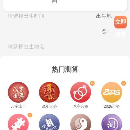
间：
卜时，他们会沉浸在牌面所营造的神秘氛围
请选择出生时间
出生地
中，试图解读其中隐藏的启示。这种爱好不
立即
点：
仅满足了他们对未知的好奇，还为他们提供
测算
了一种独特的自我认知和人际交往的方式。
请选择出生地点
收藏冷门手工艺品也是AB型血人常见的
热门测算
小众爱好。
他们不喜欢大众化的收藏品，而
是钟情于那些具有独特工艺和文化内涵的小
众手工艺品，比如传统的皮影、精美的剪纸
八字流年
流年运势
八字合婚
2026运势
艺术作品等。AB型血的人具有较高的审美水
平和细腻的情感，他们能够敏锐地捕捉到这