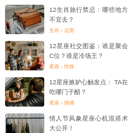
12生肖旅行禁忌：哪些地方
不宜去？
生肖 › 运势
12星座社交图鉴：谁是聚会
C位？谁是冷场王？
星座 › 性格
12星座嫉妒心触发点： TA在
吃哪门子醋？
星座 › 情感
情人节风象星座心机混搭术
大公开！