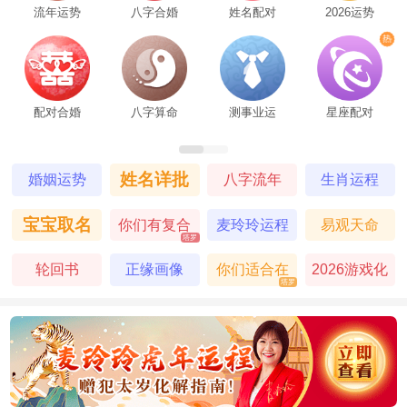
流年运势
八字合婚
姓名配对
2026运势
配对合婚
八字算命
测事业运
星座配对
姓名详批
婚姻运势
八字流年
生肖运程
宝宝取名
你们有复合
麦玲玲运程
易观天命
塔罗
的机会吗
轮回书
正缘画像
你们适合在
2026游戏化
塔罗
一起吗
塔罗