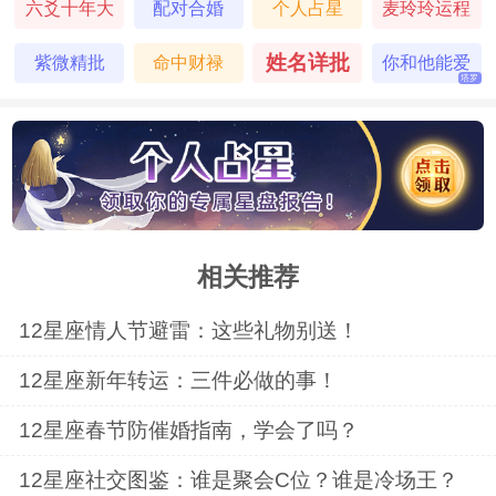
六爻十年大
配对合婚
个人占星
麦玲玲运程
需求。这个星座很懂得权衡，既不会为爱盲
运
目，也不会过分物质。天秤座希望感情是双
姓名详批
紫微精批
命中财禄
你和他能爱
塔罗
到最后吗
向滋养的关系，两个人既能享受风花雪月，
也能共同面对生活挑战。他们最不能接受的
就是失衡的感情状态。
相关推荐
巨蟹座
12星座情人节避雷：这些礼物别送！
巨蟹座把安全感看得很重。他们渴望温
12星座新年转运：三件必做的事！
暖的感情，也需要稳定的物质保障。这个星
12星座春节防催婚指南，学会了吗？
座愿意为爱付出所有，但前提是对方能给到
12星座社交图鉴：谁是聚会C位？谁是冷场王？
足够的安全感。巨蟹座最向往的是和爱人共