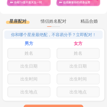
处女座在感情中保持着难得的清醒。他
们会被浪漫打动，但更看重对方是否靠谱。
星座配对
情侣姓名配对
精品合婚
这个星座擅长规划未来，会认真评估感情的
你和哪个星座最绝配，不容易分手？立即配对！
发展前景。处女座不介意和爱人一起奋斗，
男方
女方
但无法忍受对方浑浑噩噩度日。他们追求的
是两个人共同进步的爱情，既能享受当下的
出生日期
出生日期
甜蜜，又能为更好的明天努力。
出生时间
出生时间
摩羯座
出生地点
出生地点
摩羯座对感情有着超乎寻常的理性。他