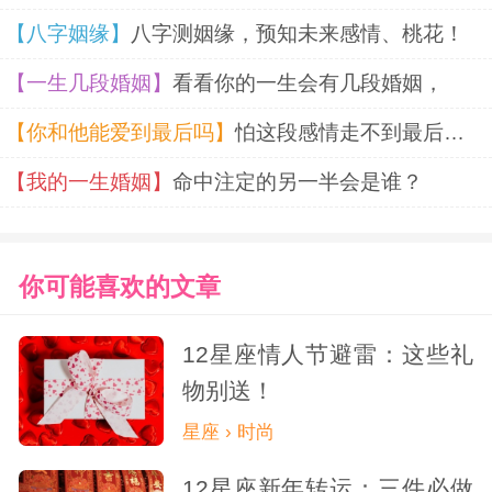
【八字姻缘】
八字测姻缘，预知未来感情、桃花！
建温馨小家，这既需要情感投入，也需要经
【一生几段婚姻】
看看你的一生会有几段婚姻，
济基础。他们不会选择充满不确定性的感
【你和他能爱到最后吗】
怕这段感情走不到最后？塔罗预知你们的爱情结局。
情，因为那会让他们终日惶惶不安。
【我的一生婚姻】
命中注定的另一半会是谁？
真正成熟的感情，从来不需要在爱情和
面包之间做选择。这些星座用他们的方式告
你可能喜欢的文章
诉我们：最美好的关系，是两个人既能共享
烛光晚餐，也能一起规划水电账单。当爱情
12星座情人节避雷：这些礼
物别送！
落地生根，才能在现实的土壤里开出最持久
星座 › 时尚
的花。
12星座新年转运：三件必做