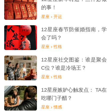
的事！
星座 › 开运
12星座春节防催婚指南，学
会了吗？
星座 › 性格
12星座社交图鉴：谁是聚会
C位？谁是冷场王？
星座 › 性格
12星座嫉妒心触发点： TA在
吃哪门子醋？
星座 › 情感