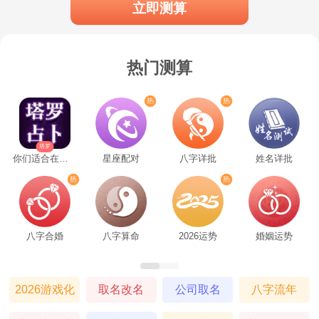
立即测算
们不会为了一时冲动投入感情，而是会慎重
考虑现实条件。这个星座相信，真正的爱情
热门测算
应该让两个人都变得更好。摩羯座愿意为爱
人提供稳定的生活，同时也期待对方有同样
务实的态度。在他们看来，没有规划的感情
塔罗
你们适合在一起吗
星座配对
八字详批
姓名详批
就像没有地基的房子，再美也经不起风雨。
天秤座
八字合婚
八字算命
2026运势
婚姻运势
天秤座追求的是优雅平衡的生活状态。
2026游戏化
取名改名
公司取名
八字流年
他们向往浪漫的爱情，但不会因此忽略现实
塔罗