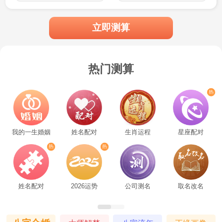
要保持平衡，既要尊重他们的独立性，也要
立即测算
给予他们适当的关注和关心。
狮子男
热门测算
狮子座
的男生通常性格开朗、自信、有
领袖气质。如果你想要与他们相处得更好，
我的一生婚姻
姓名配对
生肖运程
星座配对
可以从以下几个方面入手：
1. 学会赞美和欣赏他们的优点，让他们
姓名配对
2026运势
公司测名
取名改名
感受到自己的价值和重要性。
2. 尊重他们的独立性，不要过度干涉他