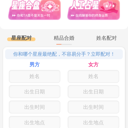
3. 在与他们交往时，保持积极的态度和
热情，让他们感受到你的活力和热情。
4. 不要让他们感到压力和负担，要尽量
星座配对
精品合婚
姓名配对
减少琐碎的要求和过多的安排。
你和哪个星座最绝配，不容易分手？立即配对！
男方
女方
5. 与他们一起参与各种有趣的活动和运
动，例如跑步、打球等，增强彼此的默契和
信任。
出生日期
出生日期
出生时间
出生时间
以上几个方面可以帮助你更好地拿捏白
羊座的男生，与他们建立良好的关系。记得
出生地点
出生地点