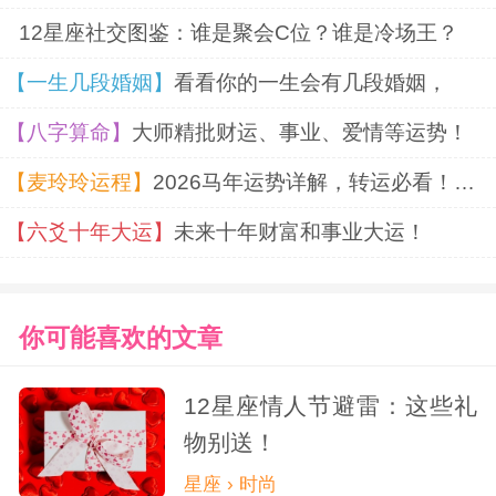
子座的男生，与他们建立良好的关系。记得
12星座社交图鉴：谁是聚会C位？谁是冷场王？
要保持真诚和平衡，既要尊重他们的独立
【一生几段婚姻】
看看你的一生会有几段婚姻，
性，也要给予他们适当的关注和支持。
【八字算命】
大师精批财运、事业、爱情等运势！
射手座
男
【麦玲玲运程】
2026马年运势详解，转运必看！超准！
【六爻十年大运】
未来十年财富和事业大运！
射手座的男生通常性格乐观、热情、喜
欢自由和冒险。如果你想要与他们相处得更
你可能喜欢的文章
好，可以从以下几个方面入手：
12星座情人节避雷：这些礼
1. 尊重他们的个人空间和独立性，不要
物别送！
对他们过于强势或者限制他们的自由。。
星座 › 时尚