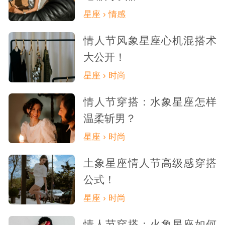
星座 › 情感
以上几个方面可以帮助你更好地拿捏射
情人节风象星座心机混搭术
手座的男生，与他们建立良好的关系。记得
大公开！
要保持平衡，既要尊重他们的独立性，也要
星座 › 时尚
给予他们适当的关注和关心。
情人节穿搭：水象星座怎样
温柔斩男？
星座 › 时尚
土象星座情人节高级感穿搭
公式！
星座 › 时尚
情人节穿搭：火象星座如何