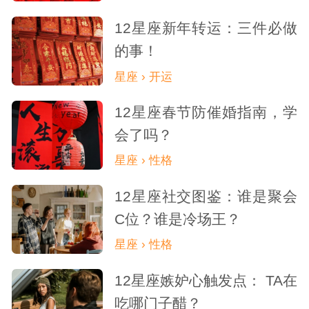
2. 在与他们交往时，要保持积极和乐观
12星座新年转运：三件必做
的事！
的态度，让他们感受到你的活力和热情。
星座 › 开运
3. 学会倾听和理解他们的想法和意见，
12星座春节防催婚指南，学
给予他们尊重和支持。
会了吗？
星座 › 性格
4. 在与他们交往时，要注意尽量不要过
12星座社交图鉴：谁是聚会
多干涉他们的私人生活和决策。
C位？谁是冷场王？
5. 与他们一起参与各种有趣的活动和冒
星座 › 性格
险，例如旅游、户外运动等，增强彼此的默
12星座嫉妒心触发点： TA在
契和信任。
吃哪门子醋？