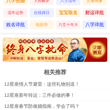
八字合婚
大师解梦
八字流年
正缘画像
们的决策和行动。
宝宝取名
财运详批
流年运势
在线择日
3. 在与他们交往时，要有一定的耐心和
姓名详批
八字详批
轮回书
六爻十年大
运
信心，因为狮子座男生可能会比较自我。
4. 学会与他们分享自己的想法和意见，
但不要过度抢占话题和表现。
相关推荐
5. 在与他们交往时，要注意礼仪和外
12星座情人节避雷：这些礼物别送！
表，让他们感受到你的尊重和认可。
12星座新年转运：三件必做的事！
以上几个方面可以帮助你更好地拿捏狮
12星座春节防催婚指南，学会了吗？