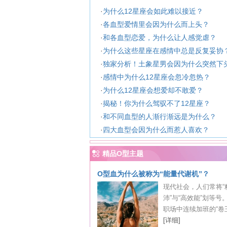
·
为什么12星座会如此难以接近？
·
各血型爱情里会因为什么而上头？
·
和各血型恋爱，为什么让人感觉虐？
·
为什么这些星座在感情中总是反复妥协
·
独家分析！土象星男会因为什么突然下
·
感情中为什么12星座会忽冷忽热？
·
为什么12星座会想爱却不敢爱？
·
揭秘！你为什么驾驭不了12星座？
·
和不同血型的人渐行渐远是为什么？
·
四大血型会因为什么而惹人喜欢？
精品O型主题
O型血为什么被称为“能量代谢机”？
现代社会，人们常将“
沛”与“高效能”划等号
职场中连续加班的“卷王”
[详细]