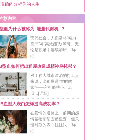
更准确的分析你的人生
推荐内容
型血为什么被称为“能量代谢机”？
现代社会，人们常将“精力
充沛”与“高效能”划等号。无
论是职场中连续加班...
[详
细]
AB型血如何把出租屋改造成精神乌托邦？
对于在大城市漂泊的打工人
来说，出租屋是“暂时的
家”——它可能狭小、老
旧...
[详细]
向B血型人表白怎样提高成功率？
在爱情的道路上，前期的感
情基础铺垫固然重要，但关
键时刻的表白往往决...
[详
细]