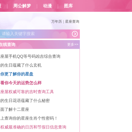
型
周公解梦
动漫
图库
万年历
|
星座查询
在线查询
更多>>
星座屋手机QQ等号码凶吉综合查询
你的生日蕴藏了什么玄机
比你更了解你的星盘
看看你今天的运势怎么样
星座屋权威可靠的吉时查询工具
你的生日花语蕴藏了什么秘密
全面了解十二星座
马上查询你的星座生肖个性密码！
最权威最准确的日历和节假日信息查询