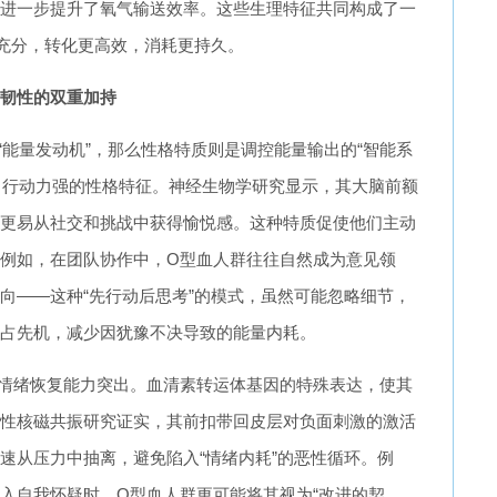
进一步提升了氧气输送效率。这些生理特征共同构成了一
更充分，转化更高效，消耗更持久。
韧性的双重加持
“能量发动机”，那么性格特质则是调控能量输出的“智能系
、行动力强的性格特征。神经生物学研究显示，其大脑前额
更易从社交和挑战中获得愉悦感。这种特质促使他们主动
例如，在团队协作中，O型血人群往往自然成为意见领
向——这种“先行动后思考”的模式，虽然可能忽略细节，
占先机，减少因犹豫不决导致的能量内耗。
情绪恢复能力突出。血清素转运体基因的特殊表达，使其
性核磁共振研究证实，其前扣带回皮层对负面刺激的激活
速从压力中抽离，避免陷入“情绪内耗”的恶性循环。例
入自我怀疑时，O型血人群更可能将其视为“改进的契