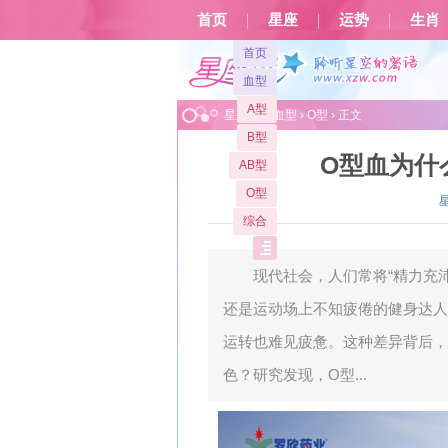
首页
星座
运势
生肖
首页
血型
A型
星座屋
>
血型
›
O型
› 正文
B型
O型血为什
AB型
O型
综合
现代社会，人们常将“精力充沛
还是运动场上不知疲倦的健身达人
运转也难见疲惫。这种差异背后，
色？研究发现，O型...