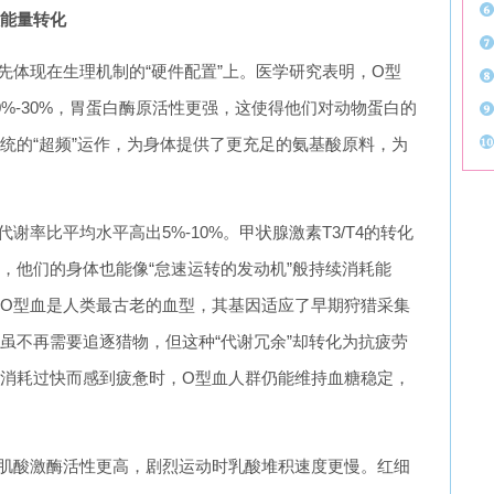
能量转化
先体现在生理机制的“硬件配置”上。医学研究表明，O型
%-30%，胃蛋白酶原活性更强，这使得他们对动物蛋白的
统的“超频”运作，为身体提供了更充足的氨基酸原料，为
谢率比平均水平高出5%-10%。甲状腺激素T3/T4的转化
，他们的身体也能像“怠速运转的发动机”般持续消耗能
O型血是人类最古老的血型，其基因适应了早期狩猎采集
虽不再需要追逐猎物，但这种“代谢冗余”却转化为抗疲劳
消耗过快而感到疲惫时，O型血人群仍能维持血糖稳定，
肌酸激酶活性更高，剧烈运动时乳酸堆积速度更慢。红细