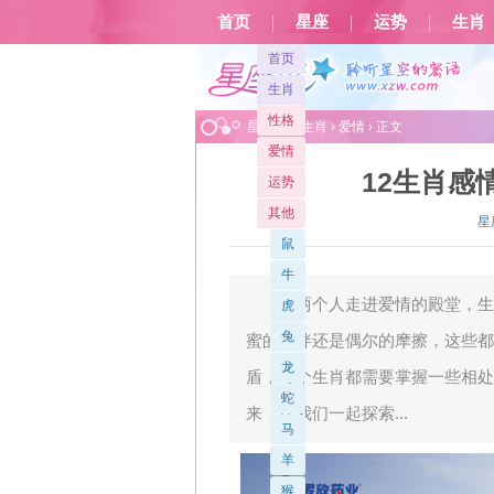
首页
星座
运势
生肖
首页
生肖
性格
星座屋
>
生肖
›
爱情
› 正文
爱情
12生肖感
运势
其他
星
鼠
牛
当两个人走进爱情的殿堂，生
虎
兔
蜜的陪伴还是偶尔的摩擦，这些都
龙
盾，每个生肖都需要掌握一些相处
蛇
来，让我们一起探索...
马
羊
猴