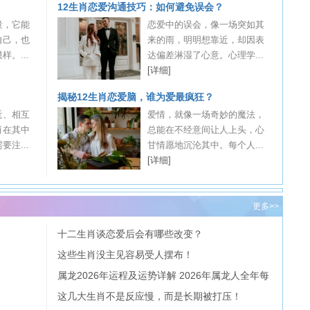
12生肖恋爱沟通技巧：如何避免误会？
量，它能
恋爱中的误会，像一场突如其
自己，也
来的雨，明明想靠近，却因表
。...
达偏差淋湿了心意。心理学...
[详细]
揭秘12生肖恋爱脑，谁为爱最疯狂？
近、相互
爱情，就像一场奇妙的魔法，
肖在其中
总能在不经意间让人上头，心
注...
甘情愿地沉沦其中。每个人...
[详细]
更多>>
十二生肖谈恋爱后会有哪些改变？
这些生肖没主见容易受人摆布！
属龙2026年运程及运势详解 2026年属龙人全年每
月运势
这几大生肖不是反应慢，而是长期被打压！