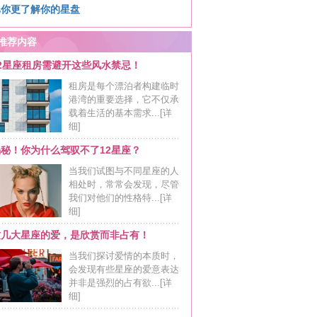
比你更了解你的星盘
推荐内容
12星座租房需避开这些风水禁忌！
租房是每个漂泊者构建临时
港湾的重要选择，它不仅承
载着生活的基本需求...
[详
细]
揭秘！你为什么驾驭不了12星座？
当我们试图与不同星座的人
相处时，常常会发现，尽管
我们对他们的性格特...
[详
细]
这几大星座的爱，是欣赏而非占有！
当我们探讨爱情的本质时，
会发现有些星座的爱意表达
并非是强烈的占有欲...
[详
细]