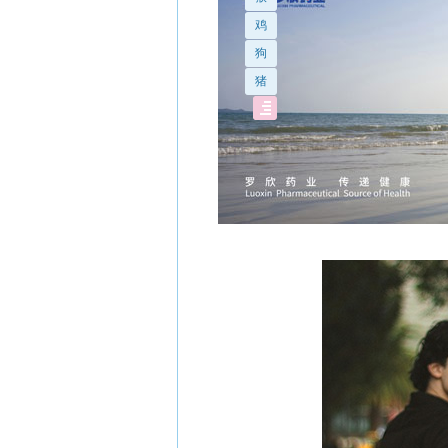
鸡
狗
猪