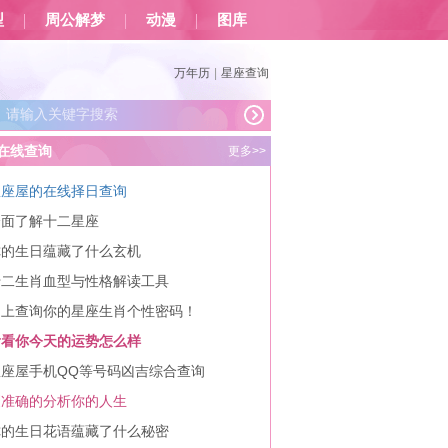
型
周公解梦
动漫
图库
万年历
|
星座查询
在线查询
更多>>
星座屋的在线择日查询
全面了解十二星座
你的生日蕴藏了什么玄机
十二生肖血型与性格解读工具
马上查询你的星座生肖个性密码！
看看你今天的运势怎么样
星座屋手机QQ等号码凶吉综合查询
更准确的分析你的人生
你的生日花语蕴藏了什么秘密