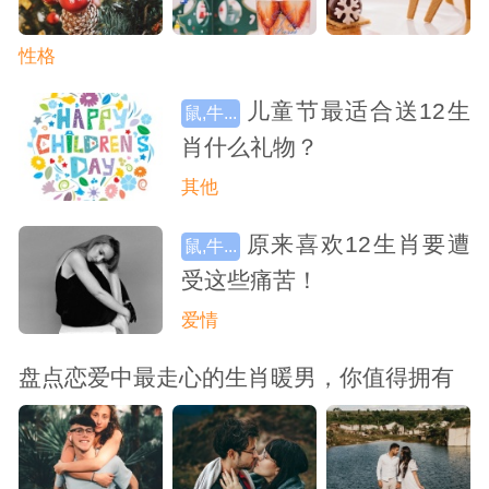
性格
儿童节最适合送12生
鼠,牛...
肖什么礼物？
其他
原来喜欢12生肖要遭
鼠,牛...
受这些痛苦！
爱情
盘点恋爱中最走心的生肖暖男，你值得拥有