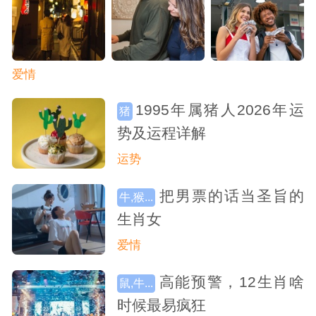
爱情
1995年属猪人2026年运
猪
势及运程详解
运势
把男票的话当圣旨的
牛,猴...
生肖女
爱情
高能预警，12生肖啥
鼠,牛...
时候最易疯狂