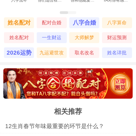
八字流年
你们适合在一起吗
你和他能爱到最后吗
TA对你有感觉吗
姓名配对
八字合婚
配对合婚
八字算命
姓名配对
一生财运
大师解梦
财运预测
2026运势
九运避世攻
取名改名
姓名详批
略
相关推荐
12生肖春节年味最重要的环节是什么？