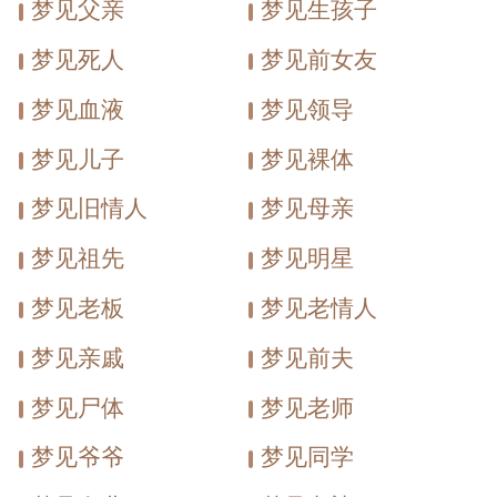
梦见父亲
梦见生孩子
代表着双方解决了相互间的分歧，能够坦诚
梦见死人
梦见前女友
相待。是感情更加亲密的预兆。
梦见血液
梦见领导
梦见儿子
梦见裸体
梦见旧情人
梦见母亲
梦见祖先
梦见明星
梦见老板
梦见老情人
梦见亲戚
梦见前夫
梦见尸体
梦见老师
梦见爷爷
梦见同学