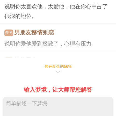
说明你太喜欢他，太爱他，他在你心中占了
很深的地位。
男朋友移情别恋
梦见
说明你爱他爱到极致了，心理有压力。
拥抱男友
梦见
展开剩余的56%
是不祥之兆，会与男友分开(分离)。
男朋友不理你
梦见
输入梦境，让大师帮您解答
暗示你害怕他离开，心情过分焦虑。
和男朋友结婚
梦见