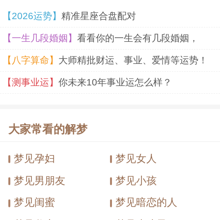
预示你在工作方面：独立做事的时候较多，
【2026运势】
精准星座合盘配对
不喜欢别人干涉你的工作。有可能会和别人
【一生几段婚姻】
看看你的一生会有几段婚姻，
做出秘密约定。
【八字算命】
大师精批财运、事业、爱情等运势！
自己的男朋友和别的女人谈恋爱
求学者
梦见
【测事业运】
你未来10年事业运怎么样？
预示学业方面：尝试回忆是一种比阅读更积
极的过程。它要求大脑更积极地活动，同时
大家常看的解梦
又是一种自我检查、自我监督的过程，使人
可以集中精力掌握不能回忆的部分或改正回
梦见孕妇
梦见女人
忆中的错误，所以是提高学习积极性和效率
梦见男朋友
梦见小孩
的重要方法。
梦见闺蜜
梦见暗恋的人
和男朋友吵架
梦见