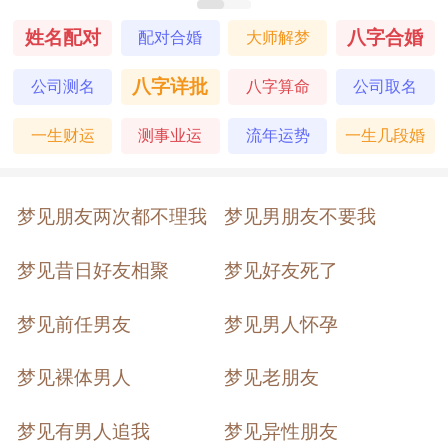
离异丧偶者
梦见
姓名配对
八字合婚
配对合婚
大师解梦
自己自己的男朋友和别的女人谈恋爱
八字详批
公司测名
八字算命
公司取名
预示你将会出远门，旅程上麻烦多，而且耽
误时日，要多加考虑。
一生财运
测事业运
流年运势
一生几段婚
姻
找工作的人
梦见
梦见朋友两次都不理我
梦见男朋友不要我
自己的男朋友和别的女人谈恋爱
梦见昔日好友相聚
梦见好友死了
预示你在求职场上的路子有点窄，容易因为
看中其中一点就接受一份工作，无法做出全
梦见前任男友
梦见男人怀孕
盘考虑，提醒你不要感情用事。
梦见裸体男人
梦见老朋友
自己的男朋友和别的女人谈恋爱
办公族
梦见
梦见有男人追我
梦见异性朋友