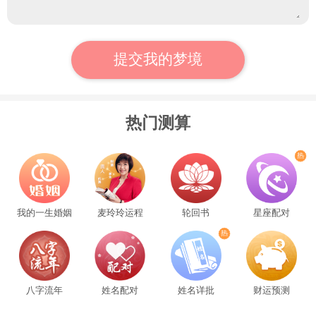
表示你对你的婚姻还比较害怕。
提交我的梦境
男朋友出轨
梦见
说明你爱他至深，怕失去他。
热门测算
与男友拌嘴
梦见
表明你们恩爱，幸福。
我的一生婚姻
麦玲玲运程
轮回书
星座配对
准备参加考试的人
梦见
自己的男朋友和别的女人谈恋爱
预示你的学习成绩会很好。
八字流年
姓名配对
姓名详批
财运预测