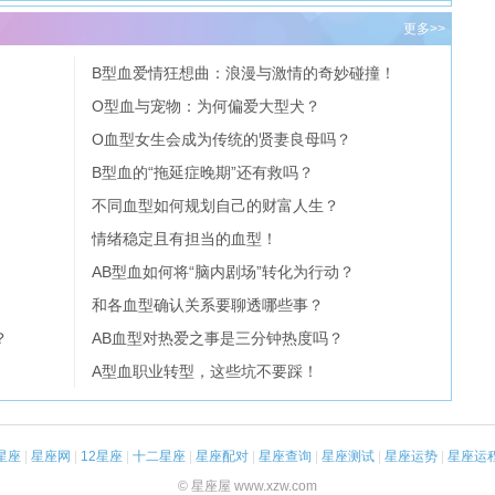
更多>>
B型血爱情狂想曲：浪漫与激情的奇妙碰撞！
O型血与宠物：为何偏爱大型犬？
O血型女生会成为传统的贤妻良母吗？
B型血的“拖延症晚期”还有救吗？
不同血型如何规划自己的财富人生？
情绪稳定且有担当的血型！
AB型血如何将“脑内剧场”转化为行动？
和各血型确认关系要聊透哪些事？
？
AB血型对热爱之事是三分钟热度吗？
A型血职业转型，这些坑不要踩！
星座
|
星座网
|
12星座
|
十二星座
|
星座配对
|
星座查询
|
星座测试
|
星座运势
|
星座运
© 星座屋 www.xzw.com