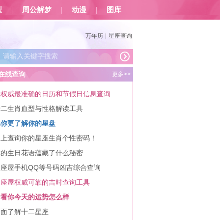
型
周公解梦
动漫
图库
万年历
|
星座查询
在线查询
更多>>
最权威最准确的日历和节假日信息查询
十二生肖血型与性格解读工具
比你更了解你的星盘
马上查询你的星座生肖个性密码！
你的生日花语蕴藏了什么秘密
星座屋手机QQ等号码凶吉综合查询
星座屋权威可靠的吉时查询工具
看看你今天的运势怎么样
全面了解十二星座