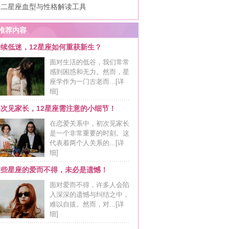
十二星座血型与性格解读工具
推荐内容
持续低迷，12星座如何重获新生？
面对生活的低谷，我们常常
感到困惑和无力。然而，星
座学作为一门古老而...
[详
细]
初次见家长，12星座需注意的小细节！
在恋爱关系中，初次见家长
是一个非常重要的时刻。这
代表着两个人关系的...
[详
细]
这些星座的爱而不得，未必是遗憾！
面对爱而不得，许多人会陷
入深深的遗憾与纠结之中，
难以自拔。然而，对...
[详
细]