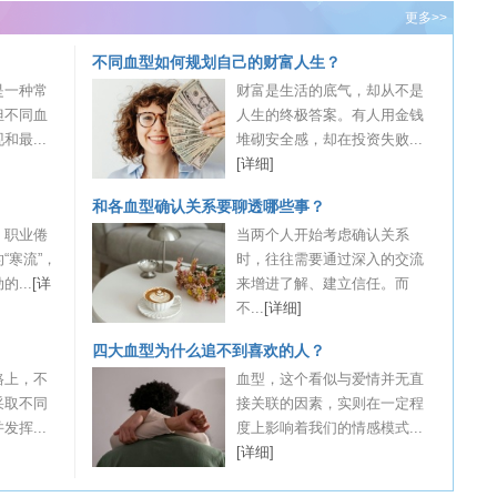
更多>>
不同血型如何规划自己的财富人生？
是一种常
财富是生活的底气，却从不是
但不同血
人生的终极答案。有人用金钱
最...
堆砌安全感，却在投资失败...
[详细]
和各血型确认关系要聊透哪些事？
，职业倦
当两个人开始考虑确认关系
“寒流”，
时，往往需要通过深入的交流
...
[详
来增进了解、建立信任。而
不...
[详细]
四大血型为什么追不到喜欢的人？
路上，不
血型，这个看似与爱情并无直
采取不同
接关联的因素，实则在一定程
挥...
度上影响着我们的情感模式...
[详细]