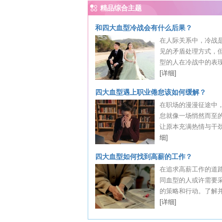
精品综合主题
和四大血型冷战会有什么后果？
在人际关系中，冷战
见的矛盾处理方式，
型的人在冷战中的表现和
[详细]
四大血型遇上职业倦怠该如何缓解？
在职场的漫漫征途中
怠就像一场悄然而至的
让原本充满热情与干劲的
细]
四大血型如何找到高薪的工作？
在追求高薪工作的道
同血型的人或许需要
的策略和行动。了解并发
[详细]