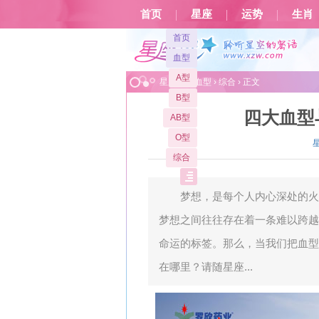
首页
星座
运势
生肖
首页
血型
A型
星座屋
>
血型
›
综合
› 正文
B型
四大血型
AB型
O型
综合
梦想，是每个人内心深处的火
梦想之间往往存在着一条难以跨越
命运的标签。那么，当我们把血型
在哪里？请随星座...